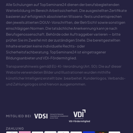
Alle Schulungen auf TopSeminare24 dienen der berufsbegleitenden
Weiterbildung im Bereich Arbeitssicherheit. Die ausgestellten Zertifikate
basieren auf erfolgreich absolvierten Wissens-Tests und entsprechen
den jeweils zitierten DGUV-Vorschriften, der BetrSichV sowie sonstigen
einschlägigen Normen. Die tatsächliche Anerkennung kann je nach
Berufsgenossenschaft, Behörde oder Auftraggeber variieren — bitte
prüfen Sie im Zweifel mit der zuständigen Stelle. Die bereitgestellten
Inhalte ersetzen keine individuelle Rechts- oder
Sicherheitsfachberatung. TopSeminare24 ist eingetragener
Bildungsanbieter und VDI-Fördermitglied.
Transparenzhinweis gemäß EU-KI-Verordnung (Art. 50): Die auf dieser
Website verwendeten Bilder und Illustrationen wurden mithilfe
künstlicher Intelligenz erstellt bzw. bearbeitet. Kundenlogos, Verbands-
und Zahlungslogos sind hiervon ausgenommen.
MITGLIED BEI
ZAHLUNG