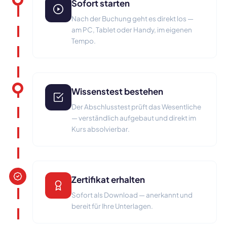
Sofort starten
Nach der Buchung geht es direkt los —
am PC, Tablet oder Handy, im eigenen
Tempo.
Wissenstest bestehen
Der Abschlusstest prüft das Wesentliche
— verständlich aufgebaut und direkt im
Kurs absolvierbar.
Zertifikat erhalten
Sofort als Download — anerkannt und
bereit für Ihre Unterlagen.