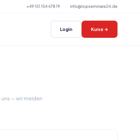
+49 151 154 478 19
·
info@topseminare24.de
Login
Kurse →
e uns — wir melden