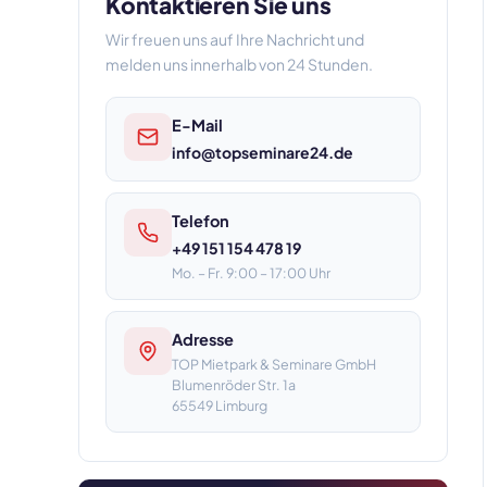
Kontaktieren Sie uns
Wir freuen uns auf Ihre Nachricht und
melden uns innerhalb von 24 Stunden.
E-Mail
info@topseminare24.de
Telefon
+49 151 154 478 19
Mo. – Fr. 9:00 – 17:00 Uhr
Adresse
TOP Mietpark & Seminare GmbH
Blumenröder Str. 1a
65549 Limburg