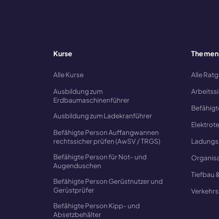
Kurse
Themen
Alle Kurse
Alle Rat
Ausbildung zum
Arbeitss
Erdbaumaschinenführer
Befähigt
Ausbildung zum Ladekranführer
Elektrot
Befähigte Person Auffangwannen
rechtssicher prüfen (AwSV / TRGS)
Ladungs
Befähigte Person für Not- und
Organisa
Augenduschen
Tiefbau 
Befähigte Person Gerüstnutzer und
Gerüstprüfer
Verkehrs
Befähigte Person Kipp- und
Absetzbehälter