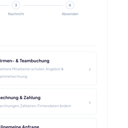
3
4
Nachricht
Absenden
irmen- & Teambuchung
›
ehrere Mitarbeiter schulen, Angebot &
ammelrechnung
echnung & Zahlung
›
echnungen, Zahlarten, Firmendaten ändern
llgemeine Anfrage