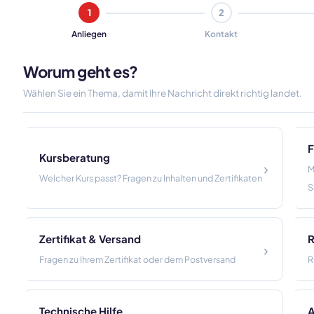
1
2
Anliegen
Kontakt
Worum geht es?
Wählen Sie ein Thema, damit Ihre Nachricht direkt richtig landet.
F
Kursberatung
›
M
Welcher Kurs passt? Fragen zu Inhalten und Zertifikaten
S
Zertifikat & Versand
R
›
Fragen zu Ihrem Zertifikat oder dem Postversand
R
Technische Hilfe
A