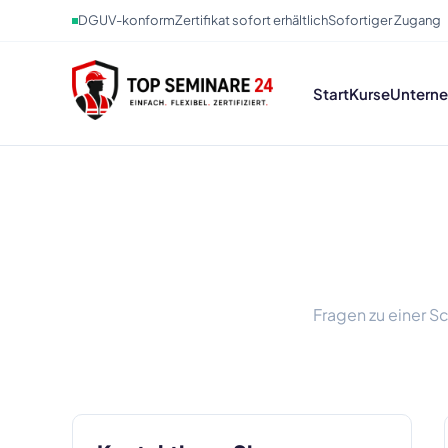
DGUV-konform
Zertifikat sofort erhältlich
Sofortiger Zugang
Start
Kurse
Untern
Fragen zu einer S