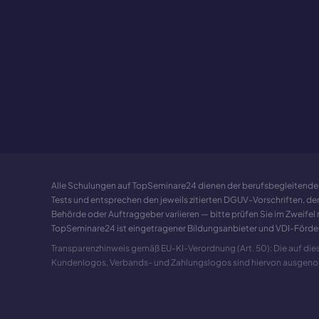
Alle Schulungen auf TopSeminare24 dienen der berufsbegleitenden W
Tests und entsprechen den jeweils zitierten DGUV-Vorschriften, d
Behörde oder Auftraggeber variieren — bitte prüfen Sie im Zweifel m
TopSeminare24 ist eingetragener Bildungsanbieter und VDI-Förde
Transparenzhinweis gemäß EU-KI-Verordnung (Art. 50): Die auf dieser
Kundenlogos, Verbands- und Zahlungslogos sind hiervon ausge