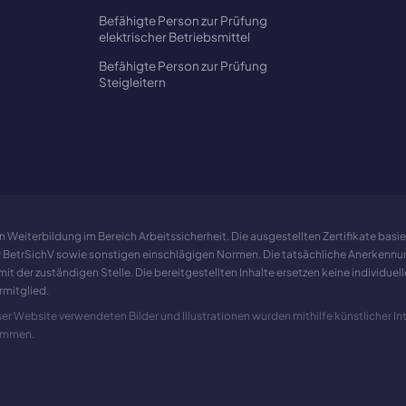
Befähigte Person zur Prüfung
elektrischer Betriebsmittel
Befähigte Person zur Prüfung
Steigleitern
eiterbildung im Bereich Arbeitssicherheit. Die ausgestellten Zertifikate basie
er BetrSichV sowie sonstigen einschlägigen Normen. Die tatsächliche Anerkenn
it der zuständigen Stelle. Die bereitgestellten Inhalte ersetzen keine individu
rmitglied.
 Website verwendeten Bilder und Illustrationen wurden mithilfe künstlicher Inte
nommen.