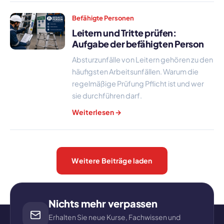
Befähigte Personen
Leitern und Tritte prüfen:
Aufgabe der befähigten Person
Absturzunfälle von Leitern gehören zu den
häufigsten Arbeitsunfällen. Warum die
regelmäßige Prüfung Pflicht ist und wer
sie durchführen darf.
Weiterlesen →
Weitere Beiträge laden
Nichts mehr verpassen
Erhalten Sie neue Kurse, Fachwissen und