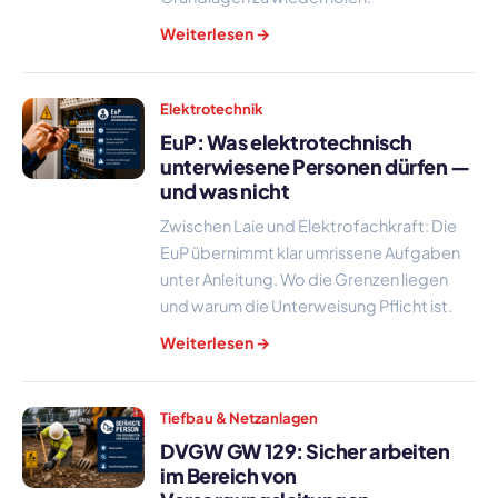
Weiterlesen →
Elektrotechnik
EuP: Was elektrotechnisch
unterwiesene Personen dürfen —
und was nicht
Zwischen Laie und Elektrofachkraft: Die
EuP übernimmt klar umrissene Aufgaben
unter Anleitung. Wo die Grenzen liegen
und warum die Unterweisung Pflicht ist.
Weiterlesen →
Tiefbau & Netzanlagen
DVGW GW 129: Sicher arbeiten
im Bereich von