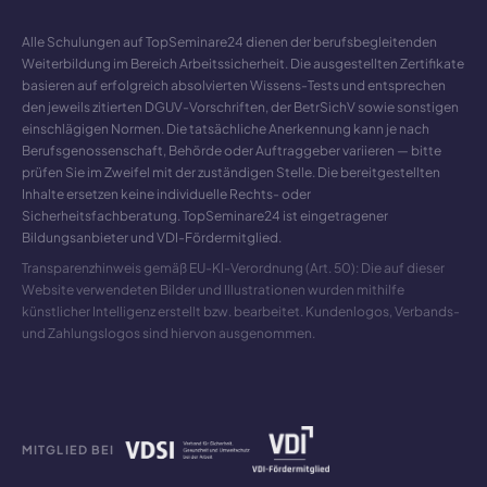
Alle Schulungen auf TopSeminare24 dienen der berufsbegleitenden
Weiterbildung im Bereich Arbeitssicherheit. Die ausgestellten Zertifikate
basieren auf erfolgreich absolvierten Wissens-Tests und entsprechen
den jeweils zitierten DGUV-Vorschriften, der BetrSichV sowie sonstigen
einschlägigen Normen. Die tatsächliche Anerkennung kann je nach
Berufsgenossenschaft, Behörde oder Auftraggeber variieren — bitte
prüfen Sie im Zweifel mit der zuständigen Stelle. Die bereitgestellten
Inhalte ersetzen keine individuelle Rechts- oder
Sicherheitsfachberatung. TopSeminare24 ist eingetragener
Bildungsanbieter und VDI-Fördermitglied.
Transparenzhinweis gemäß EU-KI-Verordnung (Art. 50): Die auf dieser
Website verwendeten Bilder und Illustrationen wurden mithilfe
künstlicher Intelligenz erstellt bzw. bearbeitet. Kundenlogos, Verbands-
und Zahlungslogos sind hiervon ausgenommen.
MITGLIED BEI