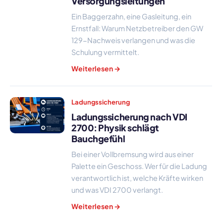
Versorgungsleitungen
Ein Baggerzahn, eine Gasleitung, ein
Ernstfall: Warum Netzbetreiber den GW
129-Nachweis verlangen und was die
Schulung vermittelt.
Weiterlesen →
Ladungssicherung
Ladungssicherung nach VDI
2700: Physik schlägt
Bauchgefühl
Bei einer Vollbremsung wird aus einer
Palette ein Geschoss. Wer für die Ladung
verantwortlich ist, welche Kräfte wirken
und was VDI 2700 verlangt.
Weiterlesen →