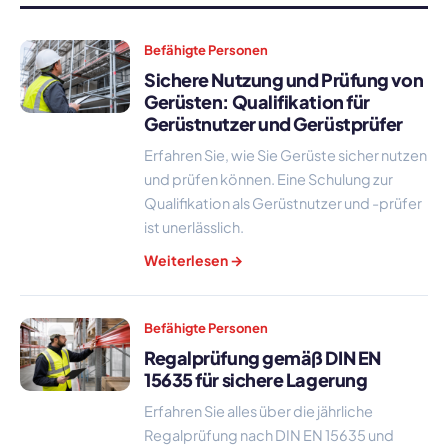
Befähigte Personen
Sichere Nutzung und Prüfung von
Gerüsten: Qualifikation für
Gerüstnutzer und Gerüstprüfer
Erfahren Sie, wie Sie Gerüste sicher nutzen
und prüfen können. Eine Schulung zur
Qualifikation als Gerüstnutzer und -prüfer
ist unerlässlich.
Weiterlesen →
Befähigte Personen
Regalprüfung gemäß DIN EN
15635 für sichere Lagerung
Erfahren Sie alles über die jährliche
Regalprüfung nach DIN EN 15635 und