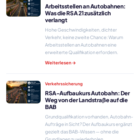
Arbeitsstellen an Autobahnen:
Was die RSA 21 zusätzlich
verlangt
Hohe Geschwindigkeiten, dichter
Verkehr, keine zweite Chance: Warum
Arbeitsstellen an Autobahnen eine
erweiterte Qualifikation erfordern.
Weiterlesen →
Verkehrssicherung
RSA-Aufbaukurs Autobahn: Der
Weg von der Landstraße auf die
BAB
Grundqualifikation vorhanden, Autobahn-
Aufträge in Sicht? Der Aufbaukurs ergänzt
gezielt das BAB-Wissen — ohne die
Grundlagen zu wiederholen.