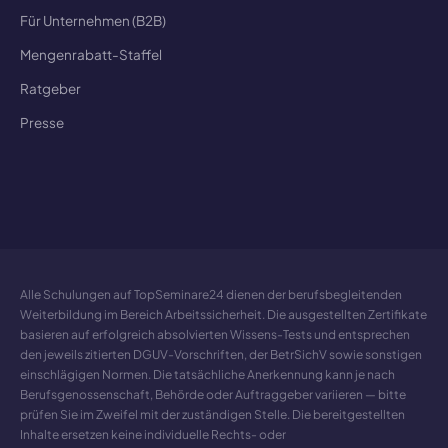
Für Unternehmen (B2B)
Mengenrabatt-Staffel
Ratgeber
Presse
Alle Schulungen auf TopSeminare24 dienen der berufsbegleitenden
Weiterbildung im Bereich Arbeitssicherheit. Die ausgestellten Zertifikate
basieren auf erfolgreich absolvierten Wissens-Tests und entsprechen
den jeweils zitierten DGUV-Vorschriften, der BetrSichV sowie sonstigen
einschlägigen Normen. Die tatsächliche Anerkennung kann je nach
Berufsgenossenschaft, Behörde oder Auftraggeber variieren — bitte
prüfen Sie im Zweifel mit der zuständigen Stelle. Die bereitgestellten
Inhalte ersetzen keine individuelle Rechts- oder