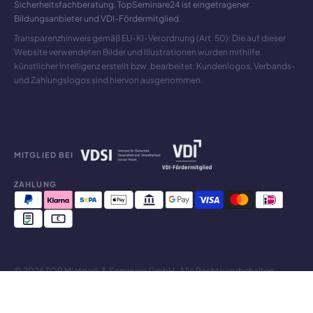
Sicherheitsfachberatung. TopSeminare24 ist eingetragener
Bildungsanbieter und VDI-Fördermitglied.
Transparenzhinweis gemäß EU-KI-Verordnung (Art. 50): Die auf dieser
Website verwendeten Bilder und Illustrationen wurden mithilfe
künstlicher Intelligenz erstellt bzw. bearbeitet. Kundenlogos, Verbands-
und Zahlungslogos sind hiervon ausgenommen.
MITGLIED BEI
ZAHLUNG
© 2026 TOP Mietpark & Seminare GmbH · Alle Rechte vorbehalten
Impressum
Datenschutz
AGB
Widerrufsrecht
Cookie-Einstellungen
Made in Limburg
❤